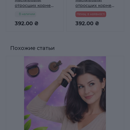
отросших корней
отросших корней
волос Colorwin
волос Colorwin
В наличии
Немає в наявності
темно-
черный, 75 мл
коричневый, 75
392.00 ₴
392.00 ₴
мл
Похожие статьи