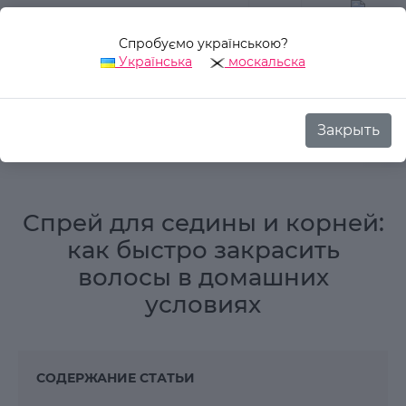
Спробуємо українською?
0
Українська
москальска
Закрыть
Аврора Стиль
Блог
Обзоры
Спрей для седины и корней:
Спрей для седины и корней:
как быстро закрасить
волосы в домашних
условиях
СОДЕРЖАНИЕ СТАТЬИ