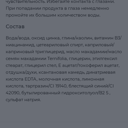
чувствительность. Избегайте контакта с глазами.
При попадании продукта в глаза немедленно
промойте их большим количеством воды.
Состав
Вода/вода, оксид цинка, глина/каолин, витамин B3/
ниацинамид, цетеариловый спирт, каприловый/
каприновый триглицерид, масло макадамии/масло
семян макадамии Ternifolia, глицерин, этилгексил
стеарат, глицерил стел, E ацетат/токоферил ацетат,
отдушка/духи, ксантановая камедь, динатриевая
кислота EDTA, молочная кислота, лимонная
кислота, тартразин/CI 19140, блестящий синий/CI
42090, бутылированный гидрокситолуол/B2 5 ,
сульфат натрия.