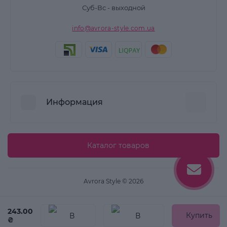
Суб-Вс - выходной
info@avrora-style.com.ua
Информация
Преимущества покупок на Avrora Style
Каталог товаров
Пользовательское соглашение
Связаться с нами
Avrora Style © 2026
Возврат товара
Карта сайта
243.00
Купить
₴
Производители