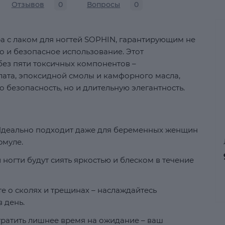
Отзывов
0
Вопросы
0
 с лаком для ногтей SOPHIN, гарантирующим не
о и безопасное использование. Этот
ез пяти токсичных компонентов –
лата, эпоксидной смолы и камфорного масла,
о безопасность, но и длительную элегантность.
деально подходит даже для беременных женщин
рмуле.
ногти будут сиять яркостью и блеском в течение
е о сколях и трещинах – наслаждайтесь
 день.
ратить лишнее время на ожидание – ваш