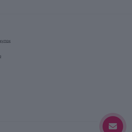
купок
е