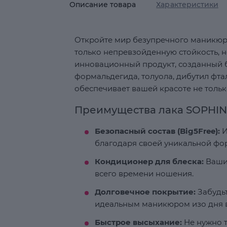
Описание товара
Характеристики
Откройте мир безупречного маникюра
только непревзойденную стойкость, н
инновационный продукт, созданный б
формальдегида, толуола, дибутил фта
обеспечивает вашей красоте не тольк
Преимущества лака SOPHIN
Безопасный состав (Big5Free):
И
благодаря своей уникальной фо
Кондиционер для блеска:
Ваши 
всего времени ношения.
Долговечное покрытие:
Забудьт
идеальным маникюром изо дня в
Быстрое высыхание:
Не нужно т