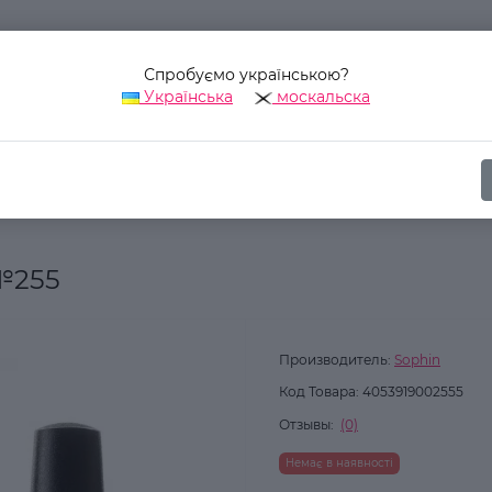
Спробуємо українською?
Українська
москальска
Наш адрес:
Украина, г. Киев, ул. Уинстона Черчилля, 42
ика
Для ногтей
Лак для ногтей
Лак для ногтей Sophin №25
 №255
Производитель:
Sophin
Код Товара:
4053919002555
Отзывы:
(0)
Немає в наявності