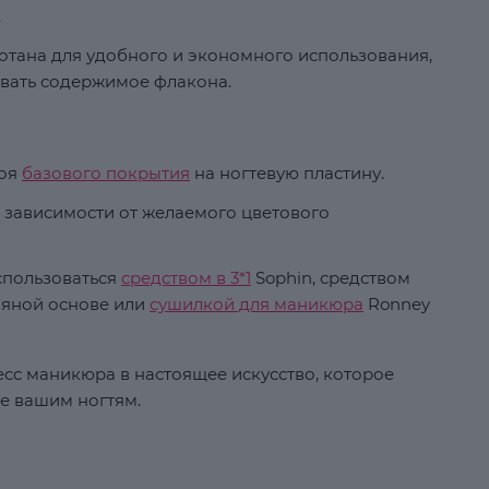
.
тана для удобного и экономного использования,
вать содержимое флакона.
лоя
базового покрытия
на ногтевую пластину.
в зависимости от желаемого цветового
спользоваться
средством в 3*1
Sophin, средством
ляной основе или
сушилкой для маникюра
Ronney
сс маникюра в настоящее искусство, которое
ье вашим ногтям.