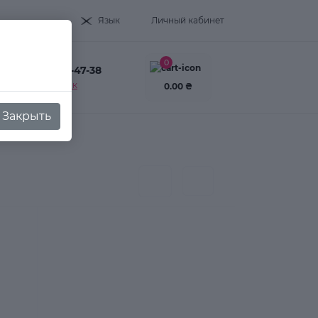
Язык
Личный кабинет
0
+38(093) 995-47-38
Заказать звонок
0.00 ₴
Закрыть
5