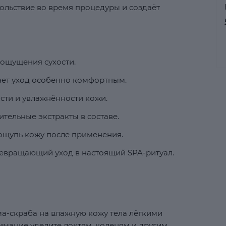
ольствие во время процедуры и создаёт
ощущения сухости.
ает уход особенно комфортным.
сти и увлажнённости кожи.
тельные экстракты в составе.
 ощупь кожу после применения.
евращающий уход в настоящий SPA-ритуал.
а-скраба на влажную кожу тела лёгкими
мание уделите локтям, коленям и другим