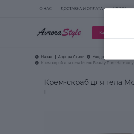
О НАС
ДОСТАВКА И ОПЛАТА
АКЦИИ
Каталог товаров
Назад
Аврора Стиль
Уходовая косметика
Крем-скраб для тела Monic Beauty Pure Harmony 
Крем-скраб для тела Mo
г