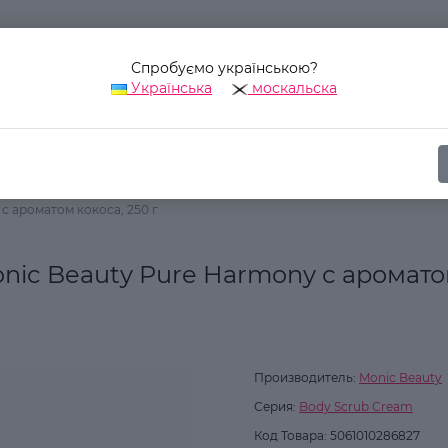
Спробуємо українською?
Українська
москальска
Наш адрес:
Украина, г. Киев, ул. Уинстона Черчилля, 42
Косметика для тела
Скрабы для тела
с ароматом кокоса, 250 г
nic Beauty Pure Harmony с аромато
Производитель:
Monic Beauty
Серия:
Body Scrub Cream
Код Товара:
5061010286827