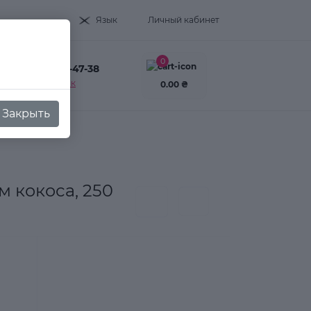
Язык
Личный кабинет
0
+38(093) 995-47-38
Заказать звонок
0.00 ₴
Закрыть
м кокоса, 250