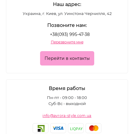
Наш адрес:
увлажняющие средства и выглядит ухоженной
уже после первой процедуры.
Украина, г. Киев, ул. Уинстона Черчилля, 42
Позвоните нам:
Скраб для тела помогает:
+38(093) 995-47-38
удалить ороговевший слой кожи
Перезвоните мне
выровнять рельеф и сделать кожу более
Перейти в контакты
гладкой
улучшить микроциркуляцию
повысить эффективность кремов и масел
Время работы
подготовить кожу к автозагару или летнему
Пн-пт - 09:00 - 18:00
Суб-Вс - выходной
сезону
info@avrora-style.com.ua
Какие бывают скрабы для тела
Сахарные скрабы действуют более деликатно,