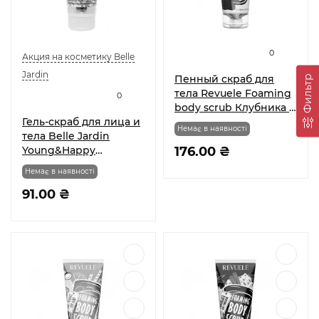
0
Акция на косметику Belle
Jardin
Пенный скраб для
Фильтр
тела Revuele Foaming
0
body scrub Клубника и
Гель-скраб для лица и
Чиа 200 мл
Немає в наявності
тела Belle Jardin
Young&Happy
176.00 ₴
контроль над жирным
Немає в наявності
блеском 200 мл
91.00 ₴