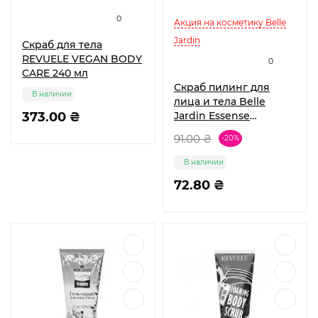
0
Акция на косметику Belle
Jardin
Скраб для тела
REVUELE VEGAN BODY
0
CARE 240 мл
Скраб пилинг для
В наличии
лица и тела Belle
373.00 ₴
Jardin Essense
Naturelle Гранатовый
91.00 ₴
-20%
200 мл
В наличии
72.80 ₴