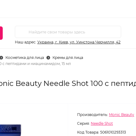
Наш адрес:
Украина, г. Киев, ул. Уинстона Черчилля, 42
Косметика для лица
Кремы для лица
0 с пептидами и ниацинамидом, 15 мл
ic Beauty Needle Shot 100 с пепти
Производитель:
Monic Beauty
Серия:
Needle Shot
Код Товара:
5061010293313