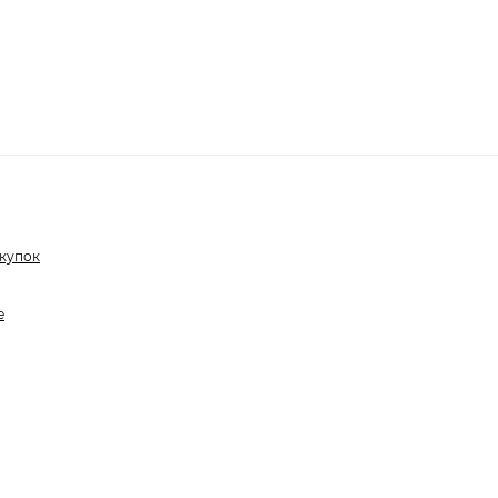
купок
е