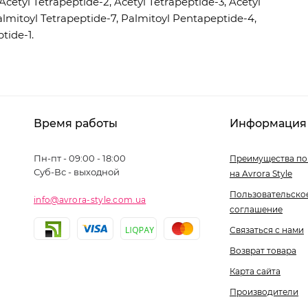
Acetyl Tetrapeptide-2, Acetyl Tetrapeptide-3, Acetyl
almitoyl Tetrapeptide-7, Palmitoyl Pentapeptide-4,
tide-1.
Время работы
Информация
Пн-пт - 09:00 - 18:00
Преимущества по
Суб-Вс - выходной
на Avrora Style
Пользовательско
info@avrora-style.com.ua
соглашение
Связаться с нами
Возврат товара
Карта сайта
Производители