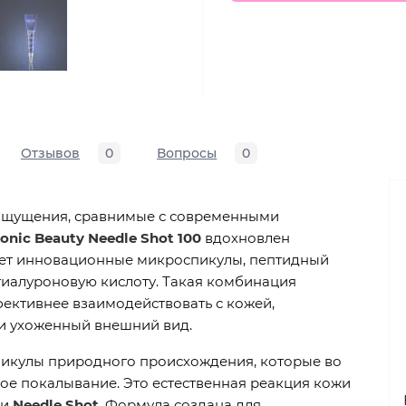
Отзывов
0
Вопросы
0
ощущения, сравнимые с современными
onic Beauty Needle Shot 100
вдохновлен
ает инновационные микроспикулы, пептидный
гиалуроновую кислоту. Такая комбинация
ективнее взаимодействовать с кожей,
 и ухоженный внешний вид.
пикулы природного происхождения, которые во
ое покалывание. Это естественная реакция кожи
ии
Needle Shot
. Формула создана для