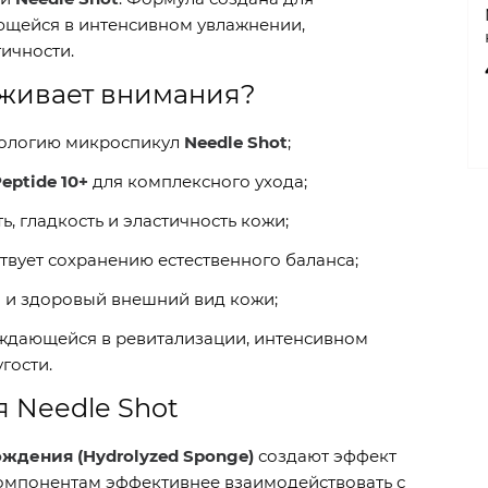
ющейся в интенсивном увлажнении,
ичности.
уживает внимания?
нологию микроспикул
Needle Shot
;
eptide 10+
для комплексного ухода;
, гладкость и эластичность кожи;
твует сохранению естественного баланса;
 и здоровый внешний вид кожи;
уждающейся в ревитализации, интенсивном
гости.
я Needle Shot
дения (Hydrolyzed Sponge)
создают эффект
омпонентам эффективнее взаимодействовать с