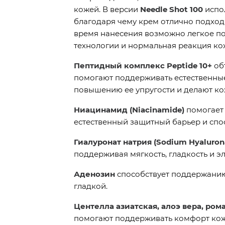
кожей. В версии
Needle Shot 100
испол
благодаря чему крем отлично подходи
время нанесения возможно легкое по
технологии и нормальная реакция ко
Пептидный комплекс Peptide 10+
об
помогают поддерживать естественны
повышению ее упругости и делают ко
Ниацинамид (Niacinamide)
помогает 
естественный защитный барьер и спо
Гиалуронат натрия (Sodium Hyaluron
поддерживая мягкость, гладкость и э
Аденозин
способствует поддержанию 
гладкой.
Центелла азиатская, алоэ вера, ром
помогают поддерживать комфорт кож