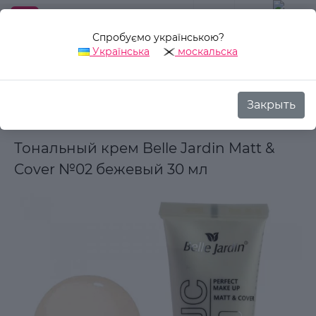
Спробуємо українською?
0
Українська
москальска
Закрыть
Назад
Аврора Стиль
Декоративная косметика
Для лиц
Тональный крем Belle Jardin Matt &
Cover №02 бежевый 30 мл