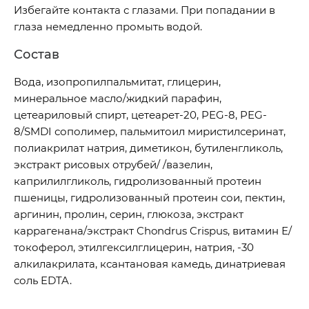
Избегайте контакта с глазами. При попадании в
глаза немедленно промыть водой.
Состав
Вода, изопропилпальмитат, глицерин,
минеральное масло/жидкий парафин,
цетеариловый спирт, цетеарет-20, PEG-8, PEG-
8/SMDI сополимер, пальмитоил миристилсеринат,
полиакрилат натрия, диметикон, бутиленгликоль,
экстракт рисовых отрубей/ /вазелин,
каприлилгликоль, гидролизованный протеин
пшеницы, гидролизованный протеин сои, пектин,
аргинин, пролин, серин, глюкоза, экстракт
каррагенана/экстракт Chondrus Crispus, витамин Е/
токоферол, этилгексилглицерин, натрия, -30
алкилакрилата, ксантановая камедь, динатриевая
соль EDTA.