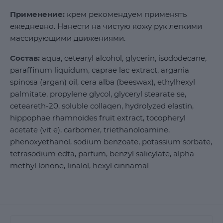
Применение:
крем рекомендуем применять
ежедневно. Нанести на чистую кожу рук легкими
массирующими движениями.
Состав:
aqua, cetearyl alcohol, glycerin, isododecane,
paraffinum liquidum, caprae lac extract, argania
spinosa (argan) oil, cera alba (beeswax), ethylhexyl
palmitate, propylene glycol, glyceryl stearate se,
ceteareth-20, soluble collaqen, hydrolyzed elastin,
hippophae rhamnoides fruit extract, tocopheryl
acetate (vit e), carbomer, triethanoloamine,
phenoxyethanol, sodium benzoate, potassium sorbate,
tetrasodium edta, parfum, benzyl salicylate, alpha
methyl lonone, linalol, hexyl cinnamal