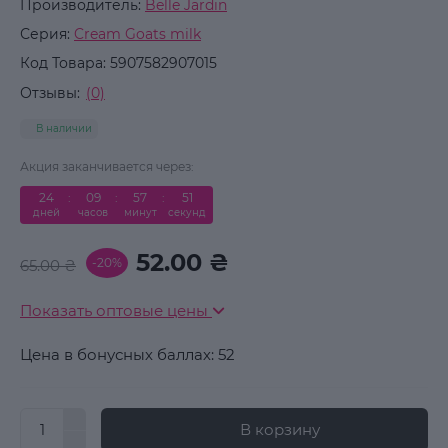
Производитель:
Belle Jardin
Серия:
Cream Goats milk
Код Товара:
5907582907015
Отзывы:
(0)
В наличии
Акция заканчивается через:
24
:
09
:
57
:
51
дней
часов
минут
секунд
52.00 ₴
-20%
65.00 ₴
Показать оптовые цены
Цена в бонусных баллах: 52
В корзину