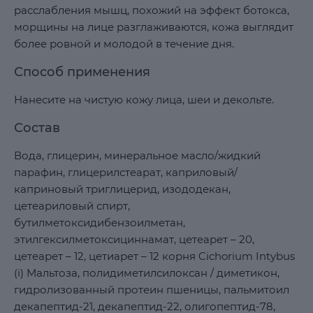
расслабления мышц, похожий на эффект ботокса,
морщины на лице разглаживаются, кожа выглядит
более ровной и молодой в течение дня.
Способ применения
Нанесите на чистую кожу лица, шеи и декольте.
Состав
Вода, глицерин, минеральное масло/жидкий
парафин, глицерилстеарат, каприловый/
каприновый триглицерид, изододекан,
цетеариловый спирт,
бутилметоксидибензоилметан,
этилгексилметоксициннамат, цетеарет – 20,
цетеарет – 12, цетиарет – 12 корня Cichorium Intybus
(i) Мальтоза, полидиметилсилоксан / диметикон,
гидролизованный протеин пшеницы, пальмитоил
декапептид-21, декапептид-22, олигопептид-78,