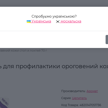
Спробуємо українською?
Українська
москальска
Наш адрес:
Украина, г. Киев, ул. Уинстона Черчилля, 42
Косметика для ног
Крем для ног
вений кожи стоп и локтей 70 г
 для профилактики ороговений ко
Производитель:
Аромат
Серия:
Целитель
Код Товара:
4820147051736