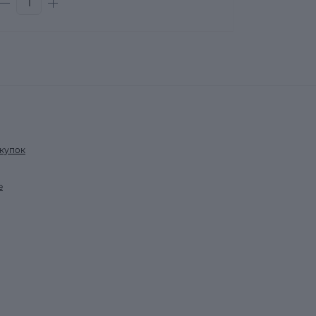
купок
е