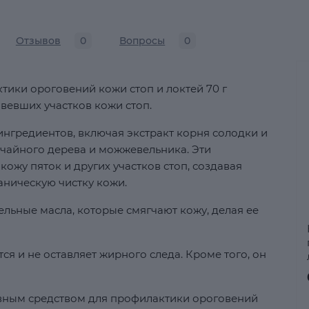
Отзывов
0
Вопросы
0
тики ороговений кожи стоп и локтей 70 г
вевших участков кожи стоп.
нгредиентов, включая экстракт корня солодки и
 чайного дерева и можжевельника. Эти
жу пяток и других участков стоп, создавая
ническую чистку кожи.
льные масла, которые смягчают кожу, делая ее
ся и не оставляет жирного следа. Кроме того, он
ивным средством для профилактики ороговений