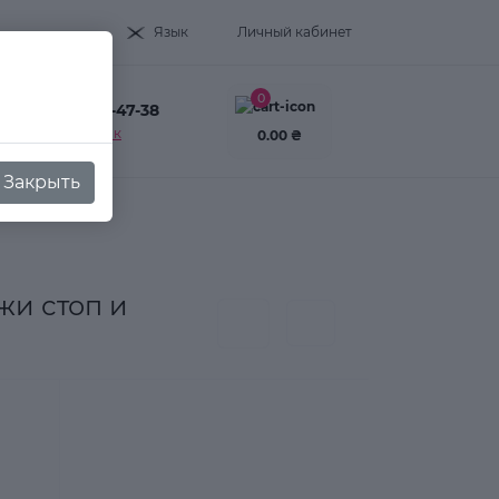
Язык
Личный кабинет
0
+38(093) 995-47-38
Заказать звонок
0.00 ₴
Закрыть
жи стоп и