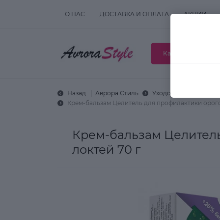
О НАС
ДОСТАВКА И ОПЛАТА
АКЦИИ
Каталог товаров
Назад
Аврора Стиль
Уходовая косметика
Крем-бальзам Целитель для профилактики орого
Крем-бальзам Целитель
локтей 70 г