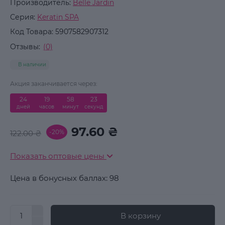
Производитель:
Belle Jardin
Серия:
Keratin SPA
Код Товара:
5907582907312
Отзывы:
(0)
В наличии
Акция заканчивается через:
24
:
19
:
58
:
22
дней
часов
минут
секунд
97.60 ₴
-20%
122.00 ₴
Показать оптовые цены
Цена в бонусных баллах: 98
В корзину