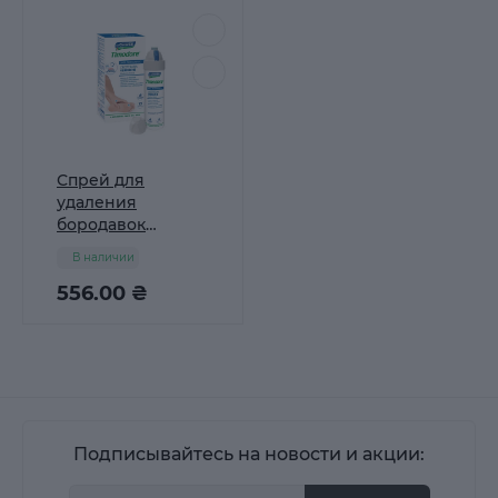
Спрей для
удаления
бородавок
Dr.Ciccarelli
В наличии
Timodore
Cryotherapy
556.00 ₴
Warts, 75мл
Подписывайтесь на новости и акции: