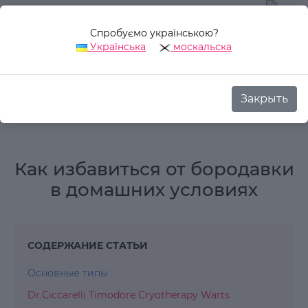
Спробуємо українською?
0
Українська
москальска
Закрыть
Аврора Стиль
Блог
Обзоры
Как избавиться от бородавк
Как избавиться от бородавки
в домашних условиях
СОДЕРЖАНИЕ СТАТЬИ
Основные типы
Dr.Ciccarelli Timodore Cryotherapy Warts