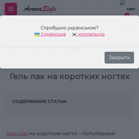
Спробуємо українською?
0
Українська
москальска
Закрыть
Аврора Стиль
Блог
Обзоры
Гель лак на короткие ногти
Гель лак на коротких ногтях
СОДЕРЖАНИЕ СТАТЬИ
Гель-лак
на короткие ногти – популярный