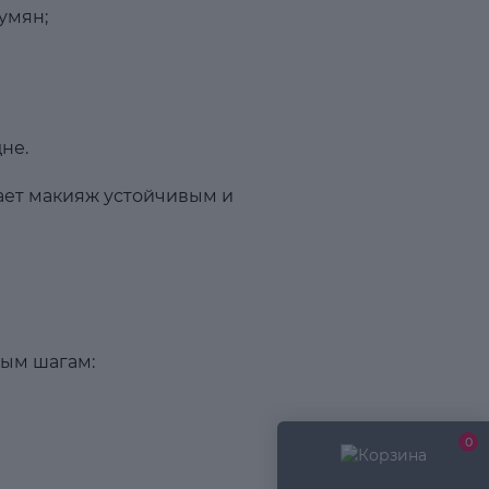
умян;
не.
лает макияж устойчивым и
тым шагам:
0