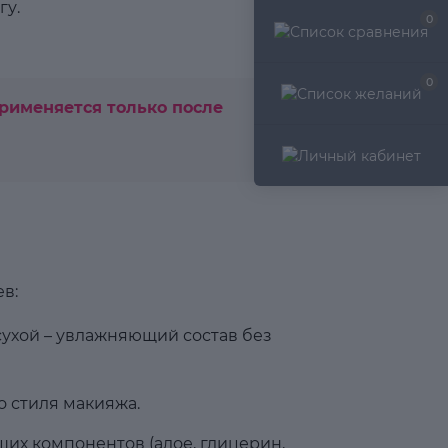
гу.
0
0
применяется только после
в:
сухой – увлажняющий состав без
 стиля макияжа.
их компонентов (алое, глицерин,