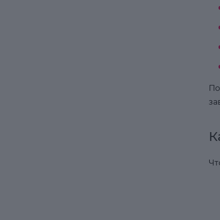
По
за
К
Чт