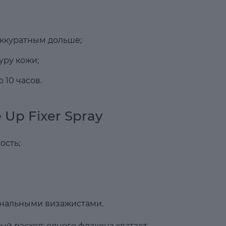
аккуратным дольше;
уру кожи;
10 часов.
Up Fixer Spray
ость;
нальными визажистами.
ый расход: одного флакона хватает