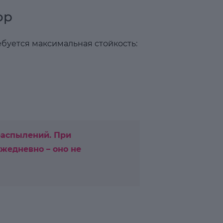
ор
буется максимальная стойкость:
распылений. При
жедневно – оно не