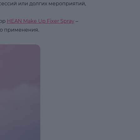
сессий или долгих мероприятий,
тор
HEAN Make Up Fixer Spray
–
го применения.