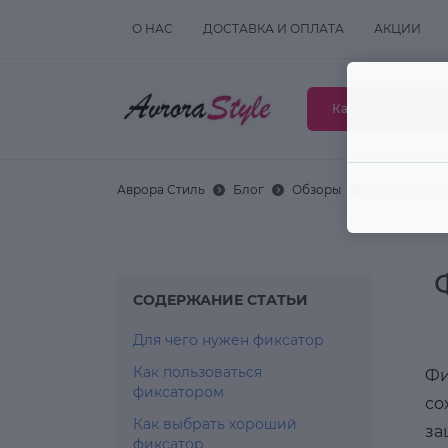
О НАС
ДОСТАВКА И ОПЛАТА
АКЦИИ
Каталог товаров
Аврора Стиль
Блог
Обзоры
Фиксатор дл
СОДЕРЖАНИЕ СТАТЬИ
Для чего нужен фиксатор
Как пользоваться
Фи
фиксатором
со
Как выбрать хороший
за
фиксатор