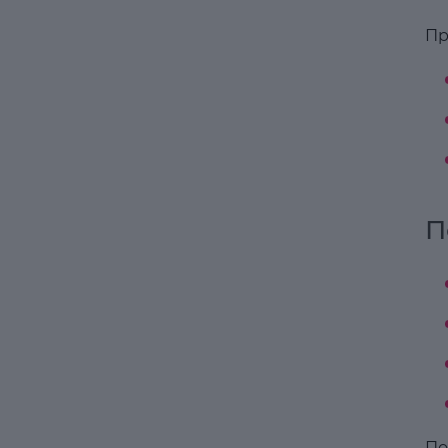
Пр
П
По