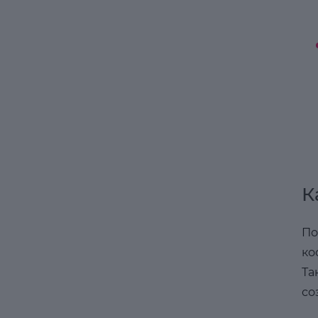
К
По
ко
Та
со