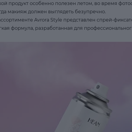
кой продукт особенно полезен летом, во время фото
гда макияж должен выглядеть безупречно.
ассортименте Avrora Style представлен спрей-фикса
гкая формула, разработанная для профессионально