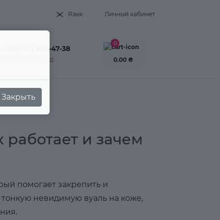
Язык
Личный кабинет
0
+38(093) 995-47-38
Заказать звонок
0.00 ₴
Закрыть
 работает и зачем
рый помогает закрепить и
т тонкую невидимую вуаль на коже,
ния.