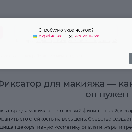
Спробуємо українською?
Українська
москальска
Наш адрес:
Украина, г. Киев, ул. Уинстона Черчилля, 42
я макияжа — как работает и зачем он нужен
Фиксатор для макияжа — как
он нужен
ксатор для макияжа – это лёгкий финиш-спрей, кото
хранить его стойкость на весь день. Средство создаё
щищая декоративную косметику от влаги, жары и тре