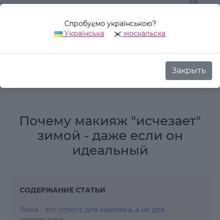
Спробуємо українською?
0
Українська
москальска
Закрыть
Аврора Стиль
Блог
Обзоры
Почему макияж "исчезает" з
Почему макияж "исчезает"
зимой - даже если он
идеальный
СОДЕРЖАНИЕ СТАТЬИ
Зима - это стресс для макияжа, а не для
косметички