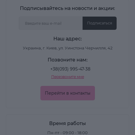
выравнивания тона и убирает эффект "плоского"
Подписывайтесь на новости и акции:
покрытия.
Подписаться
Форматы и текстуры
Наш адрес:
сухие бронзеры - универсальны, хорошо
наслаиваются и подходят для жирной и
Украина, г. Киев, ул. Уинстона Черчилля, 42
комбинированной кожи;
Позвоните нам:
+38(093) 995-47-38
кремовые - дают более мягкий переход и
Перезвоните мне
комфортны для сухой кожи;
матовые - создают естественный эффект
Перейти в контакты
без блеска;
с лёгким сиянием - добавляют тёплый
световой акцент.
Время работы
Пн-пт - 09:00 - 18:00