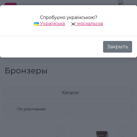
Спробуємо українською?
0
Українська
москальска
Закрыть
Назад
Аврора Стиль
Декоративная косметика
Для лиц
Бронзеры
Каталог