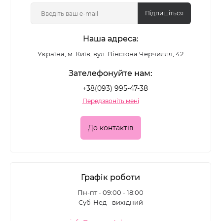
Підпишіться
Формати та текстури
Наша адреса:
сухі бронзери - універсальні, добре
нашаровуються і підходять для жирної та
Україна, м. Київ, вул. Вінстона Черчилля, 42
комбінованої шкіри;
Зателефонуйте нам:
+38(093) 995-47-38
кремові - дають м'якший перехід і комфортні
Передзвоніть мені
для сухої шкіри;
матові - створюють природний ефект без
До контактів
блиску;
з легким сяйвом - додають теплого
світлового акценту.
Графік роботи
Пн-пт - 09:00 - 18:00
Вибір залежить від типу шкіри, інтенсивності
Суб-Нед - вихідний
макіяжу та бажаного фінішу. Для денного образу