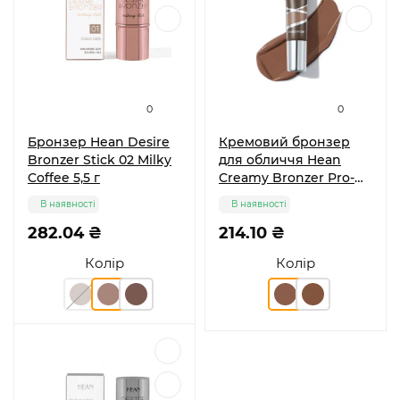
0
0
Бронзер Hean Desire
Кремовий бронзер
Bronzer Stick 02 Milky
для обличчя Hean
Coffee 5,5 г
Creamy Bronzer Pro-
Contour 01 Cool 10 мл
В наявності
В наявності
282.04 ₴
214.10 ₴
Колір
Колір