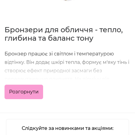
Бронзери для обличчя - тепло,
глибина та баланс тону
Бронзер працює зі світлом і температурою
відтінку. Він додає шкірі тепла, формує м'яку тінь і
створює ефект природної засмаги без
перевантаження покриття. На відміну від
контурингу, який імітує холодну тінь, бронзер
Розгорнути
підкреслює риси обличчя теплим підтоном і
робить макіяж більш живим.
Саме бронзер повертає об'єму після
вирівнювання тону і прибирає ефект "плаского"
Слідкуйте за новинками та акціями:
покриття.