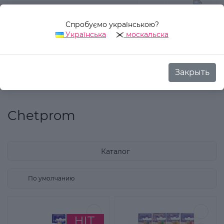
Спробуємо українською?
0
Українська
москальска
Закрыть
Назад
Аврора Стиль
Производитель
Chetprom
Chetprom
Каталог