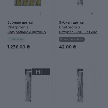
0
0
Зубные щётки
Зубная щётка
Chetprom з
Chetprom з
натуральной щетиной
натуральной щетиной
№52 Упаковка 30 шт
№46
В наличии
Немає в наявності
1 236.00 ₴
42.00 ₴