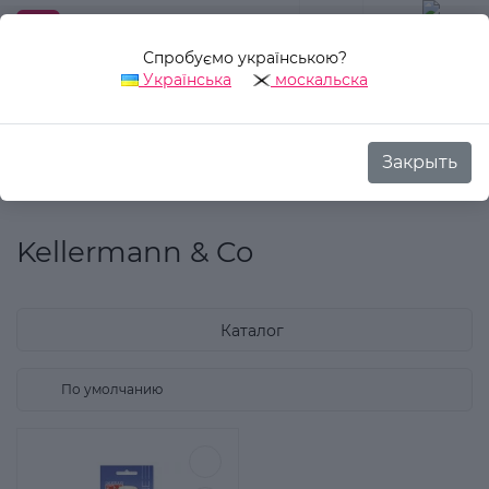
Спробуємо українською?
0
Українська
москальска
Закрыть
Назад
Аврора Стиль
Производитель
Kellermann & Co
Kellermann & Co
Каталог