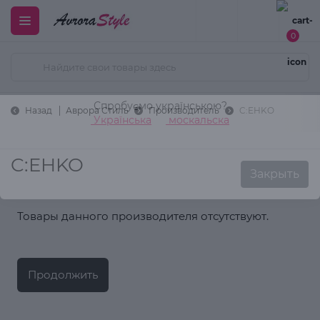
0
Спробуємо українською?
Українська
москальска
Назад
Аврора Стиль
Производитель
C:EHKO
Закрыть
C:EHKO
Товары данного производителя отсутствуют.
Продолжить