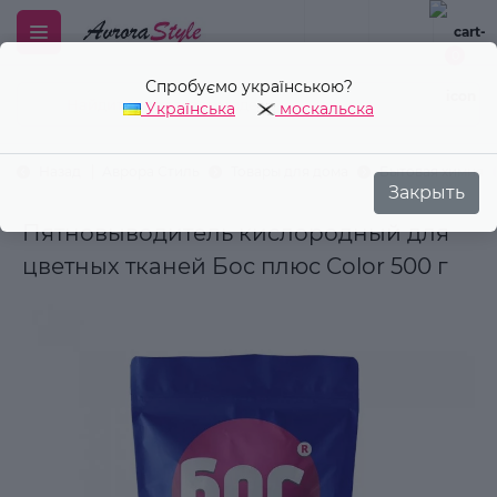
Спробуємо українською?
0
Українська
москальска
Закрыть
Назад
Аврора Стиль
Товары для дома
Бытовая химия
Пятновыводитель кислородный для
цветных тканей Бос плюс Color 500 г