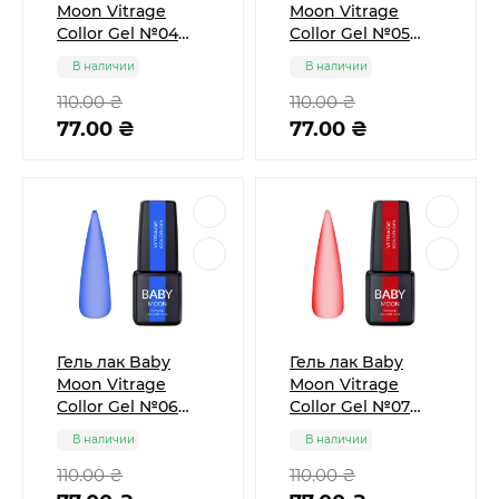
Moon Vitrage
Moon Vitrage
Collor Gel №04
Collor Gel №05
бирюзовый, 6 мл
светло-голубой, 6
В наличии
В наличии
мл
110.00 ₴
110.00 ₴
77.00 ₴
77.00 ₴
Гель лак Baby
Гель лак Baby
Moon Vitrage
Moon Vitrage
Collor Gel №06
Collor Gel №07
тёмно-синий, 6
фиолетово-
В наличии
В наличии
мл
красный, 6 мл
110.00 ₴
110.00 ₴