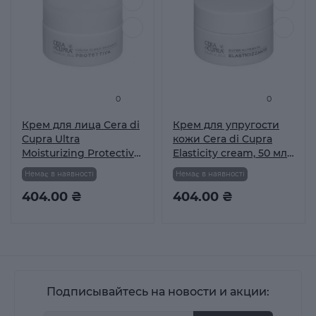
0
0
Крем для лица Cera di
Крем для упругости
Cupra Ultra
кожи Cera di Cupra
Moisturizing Protective
Elasticity cream, 50 мл
cream
(8002140057007)
Немає в наявності
Немає в наявності
ультраувлажняющий
защитный, 50 мл
404.00 ₴
404.00 ₴
(8002140055300)
Подписывайтесь на новости и акции: