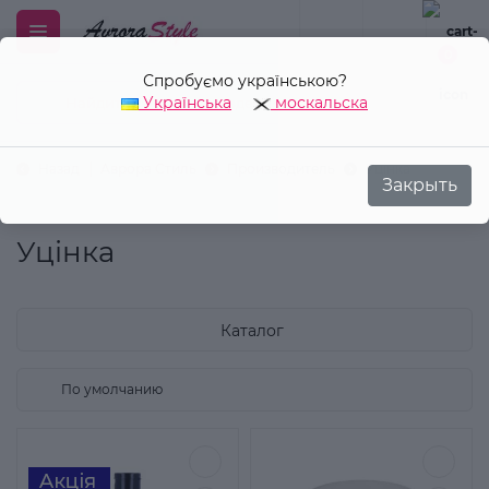
0
Спробуємо українською?
Українська
москальска
Закрыть
Назад
Аврора Стиль
Производитель
Уцінка
Уцінка
Каталог