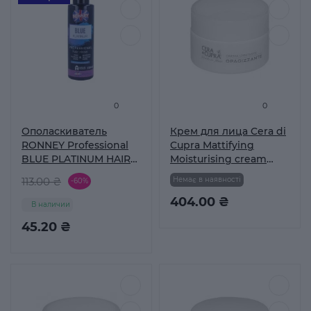
0
0
Ополаскиватель
Крем для лица Cera di
RONNEY Professional
Cupra Mattifying
BLUE PLATINUM HAIR
Moisturising cream
RINSE 150 мл
матовый, 50 мл
113.00 ₴
Немає в наявності
-60%
(8002140055508)
404.00 ₴
В наличии
45.20 ₴