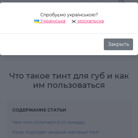
Спробуємо українською?
0
Українська
москальска
Закрыть
Аврора Стиль
Блог
Обзоры
Что такое тинт для губ и ка
Что такое тинт для губ и как
им пользоваться
СОДЕРЖАНИЕ СТАТЬИ
Чем тинт отличается от помады
Кому подойдёт жидкий матовый тинт