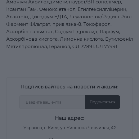
Амоніум Акрилолдиметилтаурет/ВП сополімер,
Ксантан Гам, Феноксіетанол, Етилгексилгліцерин,
Алантоїн, Дисодіум ЕДТА, Леуконосток/Радиш Роот
Фермент Фільтрат, прив'язка-8, Токоферол,
Аскорбіл пальмітат, Содіум Гідроксид, Парфум,
Аскорбінова кислота, Лимонна кислота, Бутилфеніл
Метилпропіонал, Гераніол, СЛ 77891, СЛ 77491
Подписывайтесь на новости и акции:
Подписаться
Наш адрес:
Украина, г. Киев, ул. Уинстона Черчилля, 42