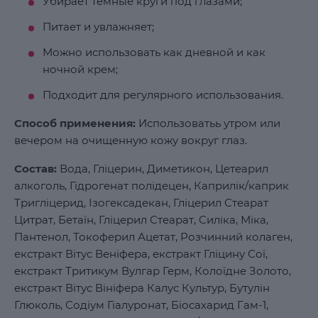
Убирает темные круги под глазами;
Питает и увлажняет;
Можно использовать как дневной и как
ночной крем;
Подходит для регулярного использования.
Способ применения:
Использоватьь утром или
вечером на очищенную кожу вокруг глаз.
Состав:
Вода, Гліцерин, Диметикон, Цетеарил
алкоголь, Гідрогенат полідецен, Каприлік/каприк
Тригліцерид, Ізогексадекан, Гліцерил Стеарат
Цитрат, Бетаїн, Гліцерил Стеарат, Силіка, Міка,
Пантенол, Токоферил Ацетат, Розчинний колаген,
екстракт Вітус Веніфера, екстракт Гліцину Сої,
екстракт Тритикум Вулгар Герм, Колоїдне Золото,
екстракт Вітус Вініфера Калус Культур, Бутулін
Глюколь, Содіум Гіалуронат, Біосахарид Гам-1,