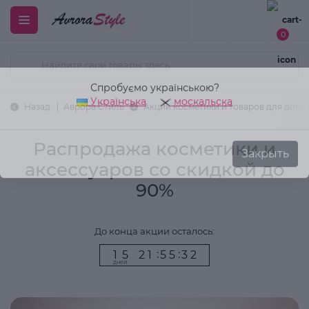
0
Спробуємо українською?
Українська
москальска
Назад
Аврора Стиль
Акции косметики и товаров для дома н
Закрыть
Распродажа косметики и
аксессуаров со скидкой до
90%
До конца акции осталось:
1
5
2
1
5
5
3
2
:
:
1
5
2
1
5
5
3
2
дней