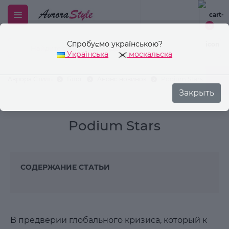
0
Спробуємо українською?
Українська
москальска
Закрыть
Аврора Стиль
Блог
Анонс новинок
Podium Stars
Podium Stars
СОДЕРЖАНИЕ СТАТЬИ
В предверии глобального кризиса, который к