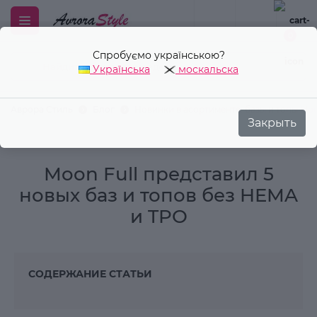
Спробуємо українською?
0
Українська
москальска
Закрыть
Аврора Стиль
Блог
Новинки в асортименте: базы и топы Moo
Moon Full представил 5
новых баз и топов без HEMA
и TPO
СОДЕРЖАНИЕ СТАТЬИ