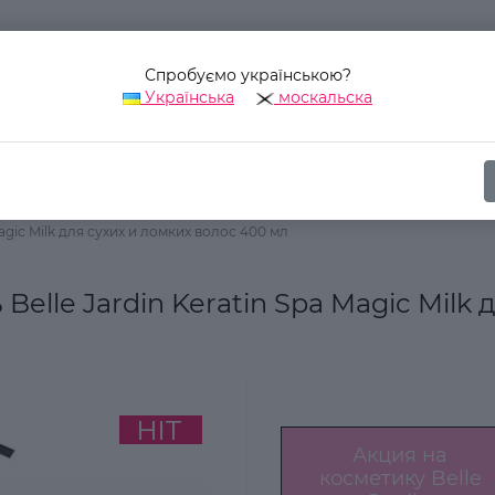
Спробуємо українською?
Українська
москальска
Наш адрес:
Украина, г. Киев, ул. Уинстона Черчилля, 42
Косметика для волос
Шампуни
gic Milk для сухих и ломких волос 400 мл
lle Jardin Keratin Spa Magic Milk д
Акция на
косметику Belle