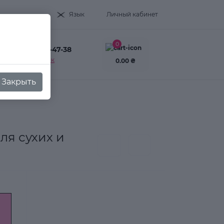
Язык
Личный кабинет
0
+38(093) 995-47-38
Заказать звонок
0.00 ₴
Закрыть
ля сухих и