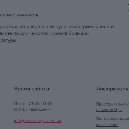
воение кончиков.
одимое количество шампуня на мокрые волосы и
лите по длине волос. Смойте большим
ратуры.
Время работы
Информация
Пн-пт - 09:00 - 18:00
Преимущества по
Суб-Вс - выходной
на Avrora Style
Пользовательско
info@avrora-style.com.ua
соглашение