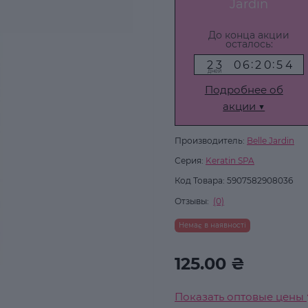
Jardin
До конца акции
осталось:
2
3
0
6
2
0
5
3
:
:
2
3
0
6
2
0
5
4
дней
Подробнее об
акции ▼
Производитель:
Belle Jardin
Серия:
Keratin SPA
Код Товара:
5907582908036
Отзывы:
(0)
Немає в наявності
125.00 ₴
Показать оптовые цены