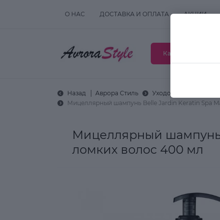
О НАС
ДОСТАВКА И ОПЛАТА
АКЦИИ
Каталог товаров
Назад
Аврора Стиль
Уходовая косметика
Мицеллярный шампунь Belle Jardin Keratin Spa Ma
Мицеллярный шампунь Be
ломких волос 400 мл