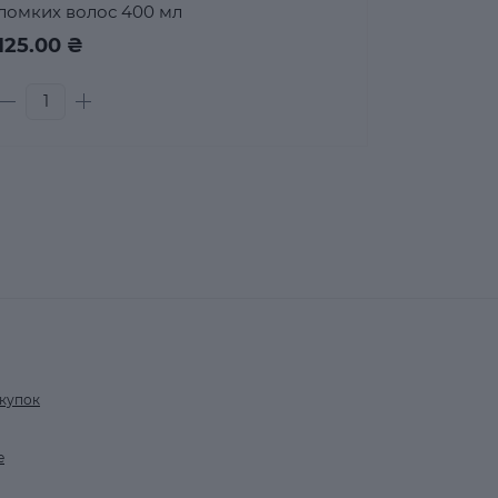
ломких волос 400 мл
125.00 ₴
купок
е