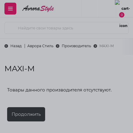
0
Спробуємо українською?
Назад
Аврора Стиль
Производитель
MAXI-M
Українська
москальска
MAXI-M
Закрыть
Товары данного производителя отсутствуют.
Продолжить