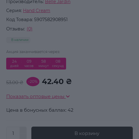
Производитель:
Belle Jardin
Серия:
Hand Cream
Код Товара:
5907582908951
Отзывы:
(0)
В наличии
Акция заканчивается через:
24
:
09
:
58
:
08
дней
часов
минут
секунд
42.40 ₴
-20%
53.00 ₴
Показать оптовые цены
Цена в бонусных баллах: 42
В корзину