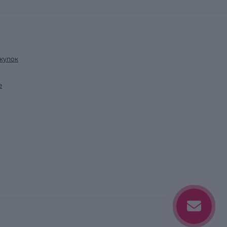
купок
е