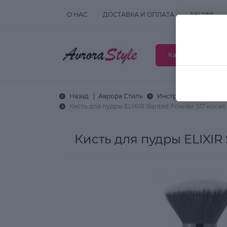
О НАС
ДОСТАВКА И ОПЛАТА
АКЦИИ
Каталог товаров
Назад
Аврора Стиль
Инструменты и аксес
Кисть для пудры ELIXIR Slanted Powder 517 косая
Кисть для пудры ELIXIR 