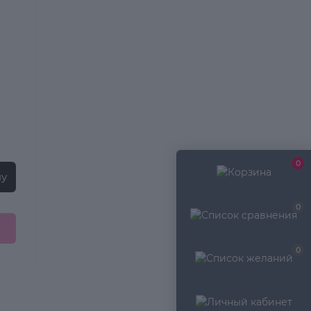
0
ну
0
0