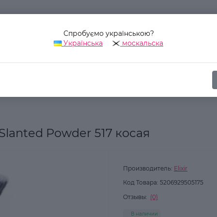
Спробуємо українською?
Українська
москальска
Наш адрес:
Украина, г. Киев, ул. Уинстона Черчилля, 42
суары
Аксессуары
Аксессуары для макияжа
Кисти для мак
Slanted Powder 517 косая
Производитель:
Elixir
Код Товара:
5206929505175
Отзывы:
(0)
В наличии