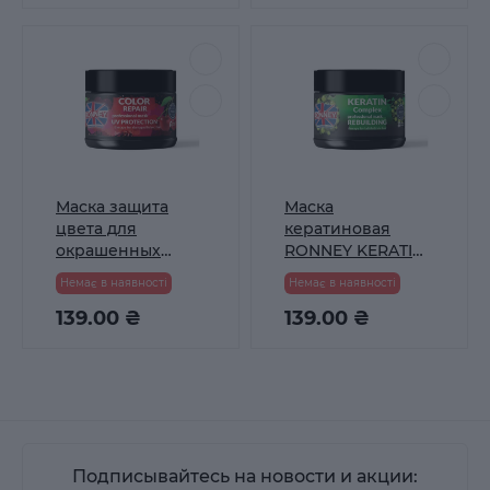
Маска защита
Маска
цвета для
кератиновая
окрашенных
RONNEY KERATIN
волос RONNEY
COMPLEX для
Немає в наявності
Немає в наявності
COLOR REPAIR
тонких и ламких
CHERRY с UV
139.00 ₴
волос 300 мл
139.00 ₴
фильтром 300 мл
Подписывайтесь на новости и акции: