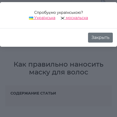
Спробуємо українською?
0
Українська
москальска
Закрыть
Аврора Стиль
Блог
Обзоры
Как правильно наносить мас
Как правильно наносить
маску для волос
СОДЕРЖАНИЕ СТАТЬИ