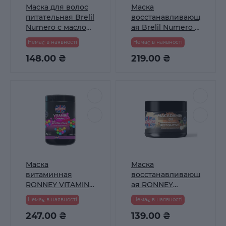
Маска для волос
Маска
питательная Brelil
восстанавливающ
Numero с маслом
ая Brelil Numero с
карите 300 мл
экстрактом овса
Немає в наявності
Немає в наявності
1000 мл
148.00 ₴
219.00 ₴
Маска
Маска
витаминная
восстанавливающ
RONNEY VITAMIN
ая RONNEY
COMPLEX для
MACADAMIA OIL
Немає в наявності
Немає в наявності
тонких и слабых
для слабых и
волос 1000 мл
247.00 ₴
сухих волос 300
139.00 ₴
мл