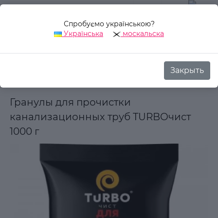
Спробуємо українською?
0
Українська
москальска
Закрыть
Назад
Аврора Стиль
Товары для дома
Бытовая химия
Гранулы для прочистки
канализационных труб TURBOчист
1000 г