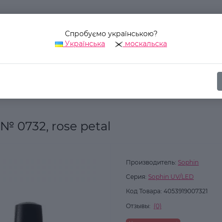
Спробуємо українською?
Українська
москальска
Наш адрес:
Украина, г. Киев, ул. Уинстона Черчилля, 42
ика
Для ногтей
Гель-лаки для ногтей
Гель-лак Sophin UV/LE
№ 0732, rose petal
Производитель:
Sophin
Серия:
Sophin UV/LED
Код Товара:
4053919007321
Отзывы:
(0)