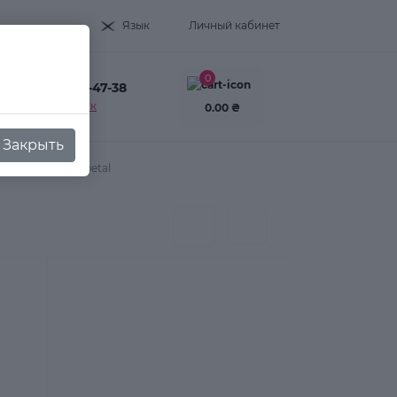
Язык
Личный кабинет
0
+38(093) 995-47-38
Заказать звонок
0.00 ₴
Закрыть
D № 0732, rose petal