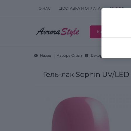
О НАС
ДОСТАВКА И ОПЛАТА
АКЦИИ
Каталог товаров
Назад
Аврора Стиль
Декоративная космет
Гель-лак Sophin UV/LED 