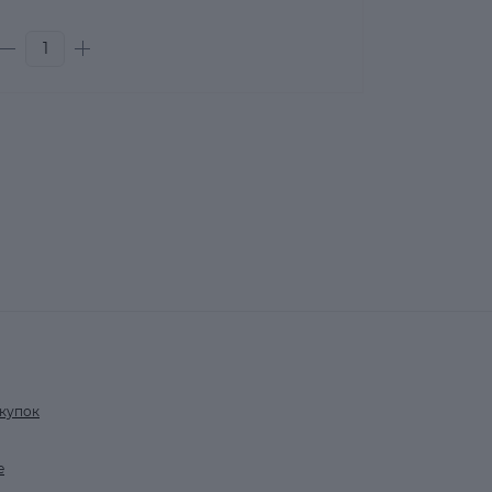
купок
е