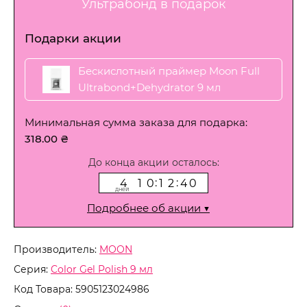
Ультрабонд в подарок
Подарки акции
Бескислотный праймер Moon Full
Ultrabond+Dehydrator 9 мл
Минимальная сумма заказа для подарка:
318.00 ₴
До конца акции осталось:
4
1
0
1
2
3
9
:
:
4
1
0
1
2
4
0
дней
Подробнее об акции ▼
Производитель:
MOON
Серия:
Color Gel Polish 9 мл
Код Товара:
5905123024986