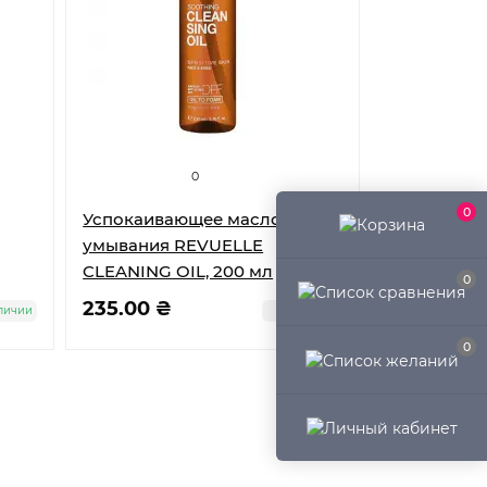
0
0
Успокаивающее масло для
умывания REVUELLE
CLEANING OIL, 200 мл
0
235.00 ₴
личии
В наличии
0