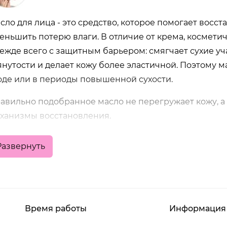
сло для лица - это средство, которое помогает восс
еньшить потерю влаги. В отличие от крема, косметич
ежде всего с защитным барьером: смягчает сухие уч
янутости и делает кожу более эластичной. Поэтому 
оде или в периоды повышенной сухости.
авильно подобранное масло не перегружает кожу, а
ханизмы восстановления.
Развернуть
ому подходит масло для лица
сло для лица особенно актуально, если наблюдаются
сухость и шелушение
Время работы
Информация
чувство стянутости после умывания