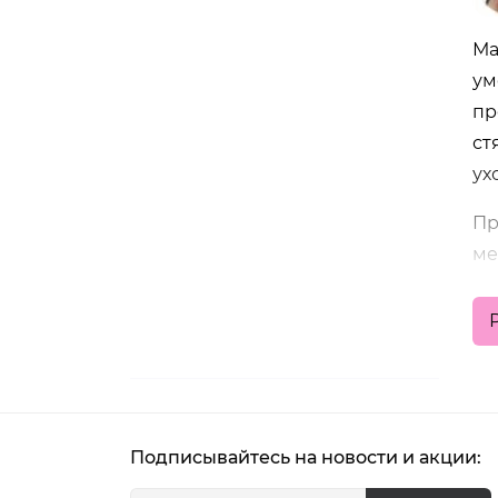
Ма
ум
пр
ст
ух
Пр
ме
К
Ма
• 
Подписывайтесь на новости и акции:
• 