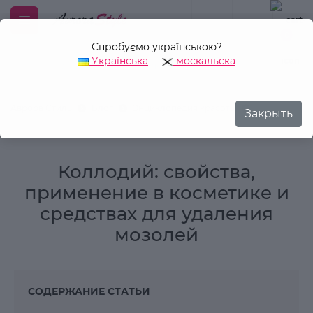
Спробуємо українською?
0
Українська
москальска
Закрыть
Аврора Стиль
Блог
Энциклопедия красоты
Коллодий
Коллодий: свойства,
применение в косметике и
средствах для удаления
мозолей
СОДЕРЖАНИЕ СТАТЬИ