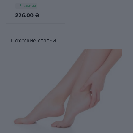
мозолей
В наличии
Timodore
Dr.Ciccarelli 12мл
226.00 ₴
Похожие статьи