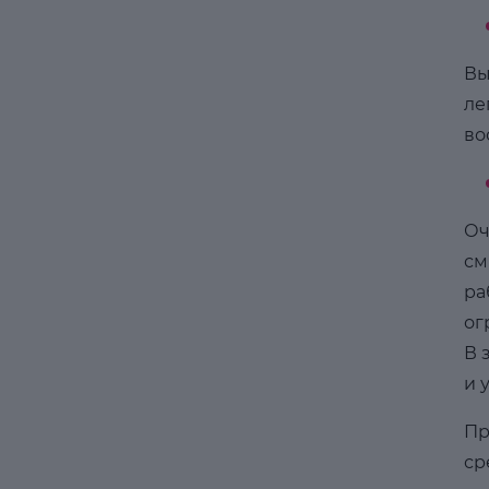
Вы
ле
во
Оч
см
ра
ог
В 
и 
Пр
ср