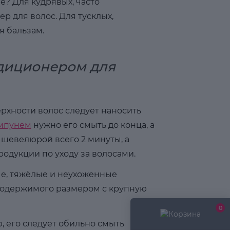
ве? Для кудрявых, часто
р для волос. Для тусклых,
я бальзам.
ндиционером для
рхности волос следует наносить
мпунем
нужно его смыть до конца, а
 шевелюрой всего 2 минуты, а
одукции по уходу за волосами.
е, тяжёлые и неухоженные
 содержимого размером с крупную
0
, его следует обильно смыть