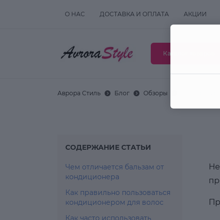
О НАС
ДОСТАВКА И ОПЛАТА
АКЦИИ
Каталог товаров
Аврора Стиль
Блог
Обзоры
Как пользов
СОДЕРЖАНИЕ СТАТЬИ
Не
Чем отличается бальзам от
кондиционера
пр
Как правильно пользоваться
Пр
кондиционером для волос
Как часто использовать