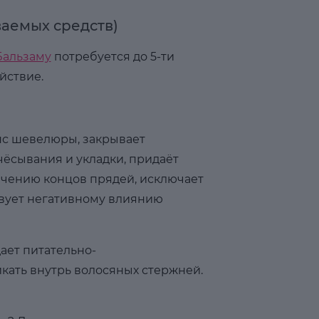
аемых средств)
Бальзаму
потребуется до 5-ти
йствие.
анс шевелюры, закрывает
чёсывания и укладки, придаёт
ечению концов прядей, исключает
твует негативному влиянию
дает питательно-
кать внутрь волосяных стержней.