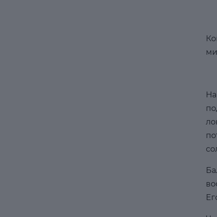
Ко
ми
Ha
по
ло
по
со
Ба
во
Ег