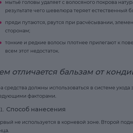
мытьё головы удаляет с волосяного покрова нату
результате чего шевелюра теряет естественный бл
пряди путаются, рвутся при расчёсывании, элеме
сторонам;
тонкие и редкие волосы плотнее прилегают к пов
всем этот недостаток.
ем отличается бальзам от конд
а средства должны использоваться в системе ухода 
едующими факторами.
Способ нанесения
рвый не используется в корневой зоне. Второй подхо
нца.