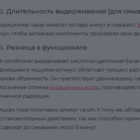
Длительность выдерживания (для смыв
ндиционер чаще наносят на пару минут и смывают.
нут, чтобы активные компоненты произвели своё де
Разница в функционале
ir conditioner выравнивает кислотно-щелочной бал
днявшиеся чешуйки кутикул, облегчает процесс рас
конам объёмность. Он препятствует дальнейшему с
тускнение оттенка
окрашенных волос
, противодейс
лнечной радиации.
льзам тоже позитивно влияет на pH. К тому же, обла
сстановительным действием, так как способен прони
о держат до смывания около 5 минут.