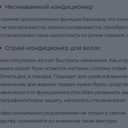
Несмываемый кондиционер
полняет дополнительно функции бальзама, что очен
гче расчёсываются, хорошо укладываются, приобрет
сстанавливают свою целостность по длине стержня,
Спрей-кондиционер для волос
ень популярен за счёт быстроты нанесения. Как и п
ывать водой. Руки остаются чистыми, поэтому спрей
бочего дня, в поездке. Подходит для сухой и влажн
раничение: для жирных прядей нужно брать средство
зависимости от функционала способен увлажнять, вы
ультрафиолетовую защиту, наполнять стержни воло
офессиональный уход возможен не только в салон
едства, принимайте во внимание такие факторы: