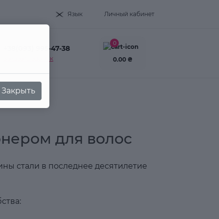
Язык
Личный кабинет
0
+38(093) 995-47-38
Заказать звонок
0.00 ₴
Закрыть
онером для волос
ины стали в последнее десятилетие
ства: