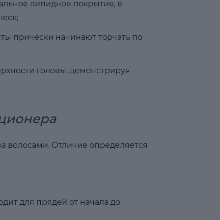
ральное липидное покрытие, в
еск;
нты причёски начинают торчать по
ерхности головы, демонстрируя
иционера
за волосами. Отличие определяется
дит для прядей от начала до