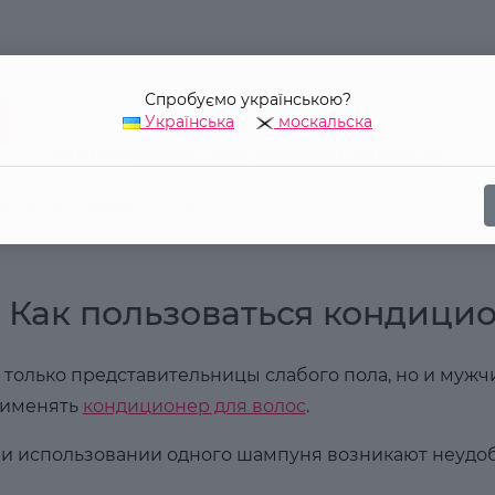
Спробуємо українською?
Українська
москальска
Наш адрес:
Украина, г. Киев, ул. Уинстона Черчилля, 42
аться кондиционером для волос
Как пользоваться кондици
 только представительницы слабого пола, но и мужч
именять
кондиционер для волос
.
и использовании одного шампуня возникают неудоб