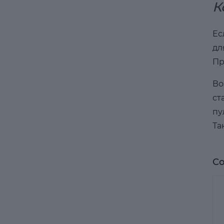
К
Ес
дл
Пр
Во
ст
пу
Та
Со