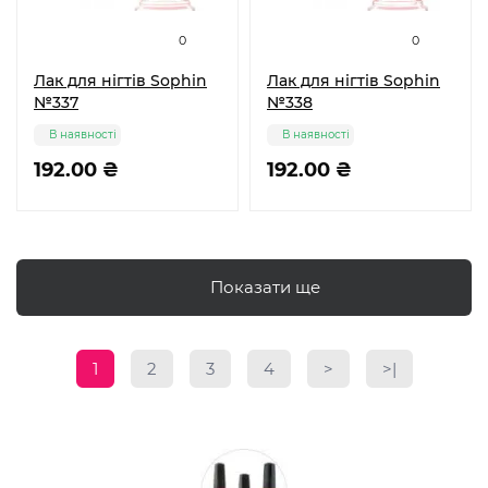
0
0
Лак для нігтів Sophin
Лак для нігтів Sophin
№337
№338
В наявності
В наявності
192.00 ₴
192.00 ₴
Показати ще
1
2
3
4
>
>|