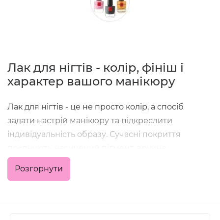
Лак для нігтів - колір, фініш і
характер вашого манікюру
Лак для нігтів - це не просто колір, а спосіб
задати настрій манікюру та підкреслити
індивідуальність образу. Сучасні покриття
поєднують насичений пігмент, зручне
нанесення та стійкість, що дозволяє отримати
Розгорнути
акуратний результат як у домашніх умовах, так і в
професійній роботі майстра.
У категорії зібрані класичні кольорові лаки,