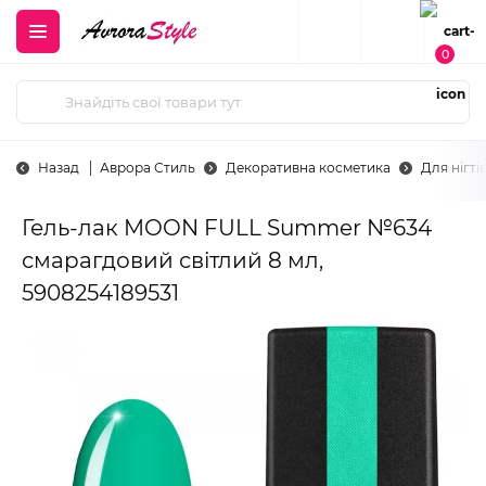
0
Назад
Аврора Стиль
Декоративна косметика
Для нігті
Гель-лак MOON FULL Summer №634
смарагдовий світлий 8 мл,
5908254189531