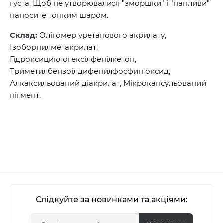
густа. Щоб не утворювалися "зморшки" і "напливи"
наносите тонким шаром.
Склад:
Олігомер уретанового акрилату,
Ізоборнилметакрилат,
Гідроксициклогексілфенілкетон,
Триметилбензоілдифенилфосфин оксид,
Алкаксильований діакрилат, Мікрокапсульований
пігмент.
Слідкуйте за новинками та акціями: