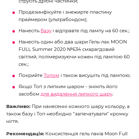
струсіть дрібні частинки;
Продезинфікуйте і знежирте пластину
праймером (ультрабондом);
Нанесіть
базу
і відправте під лампу на 60 сек.;
Нанесіть один або два шари Гель-лак MOON
FULL Summer 2020 №634 смарагдовий
світлий, полімеризуючи кожен під лампою 60
сек.;
Покрийте
Топом
і також висушіть під лампою;
Якщо Топ з липким шаром - зніміть його
засобом
для видалення липкого шару
.
Важливо:
При нанесенні кожного шару кольору, а
також базу і Топ необхідно "запечатувати" кромку
нігтя.
Рекомендація:
Консистенція гель лаків Moon Full