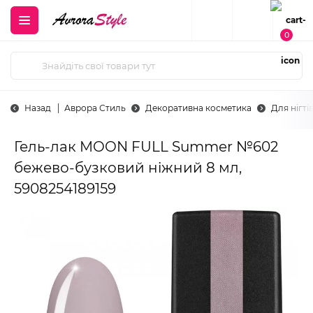
0
Назад
Аврора Стиль
Декоративна косметика
Для нігті
Гель-лак MOON FULL Summer №602
бежево-бузковий ніжний 8 мл,
5908254189159