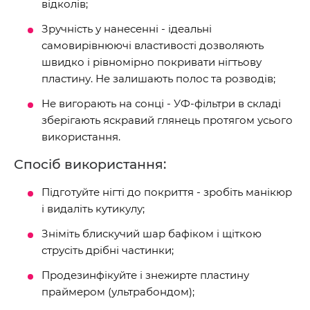
відколів;
Зручність у нанесенні - ідеальні
самовирівнюючі властивості дозволяють
швидко і рівномірно покривати нігтьову
пластину. Не залишають полос та розводів;
Не вигорають на сонці - УФ-фільтри в складі
зберігають яскравий глянець протягом усього
використання.
Спосіб використання:
Підготуйте нігті до покриття - зробіть манікюр
і видаліть кутикулу;
Зніміть блискучий шар бафіком і щіткою
струсіть дрібні частинки;
Продезинфікуйте і знежирте пластину
праймером (ультрабондом);