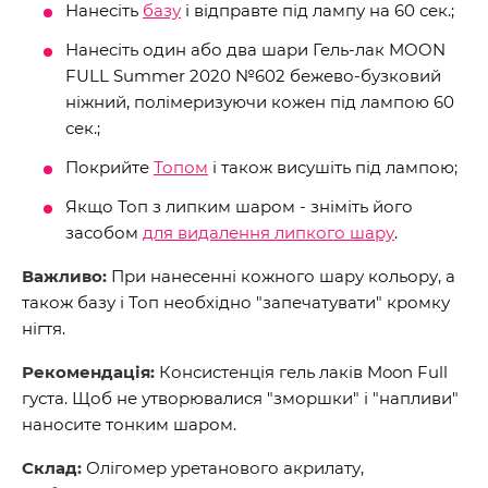
Нанесіть
базу
і відправте під лампу на 60 сек.;
Нанесіть один або два шари Гель-лак MOON
FULL Summer 2020 №602 бежево-бузковий
ніжний, полімеризуючи кожен під лампою 60
сек.;
Покрийте
Топом
і також висушіть під лампою;
Якщо Топ з липким шаром - зніміть його
засобом
для видалення липкого шару
.
Важливо:
При нанесенні кожного шару кольору, а
також базу і Топ необхідно "запечатувати" кромку
нігтя.
Рекомендація:
Консистенція гель лаків Moon Full
густа. Щоб не утворювалися "зморшки" і "напливи"
наносите тонким шаром.
Склад:
Олігомер уретанового акрилату,