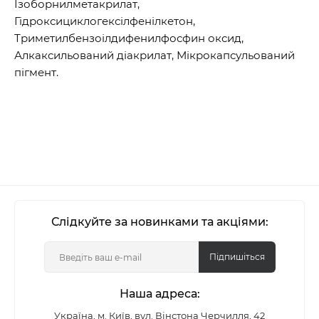
Ізоборнилметакрилат,
Гідроксициклогексілфенілкетон,
Триметилбензоілдифенилфосфин оксид,
Алкаксильований діакрилат, Мікрокапсульований
пігмент.
Слідкуйте за новинками та акціями:
Підпишіться
Наша адреса:
Україна, м. Київ, вул. Вінстона Черчилля, 42