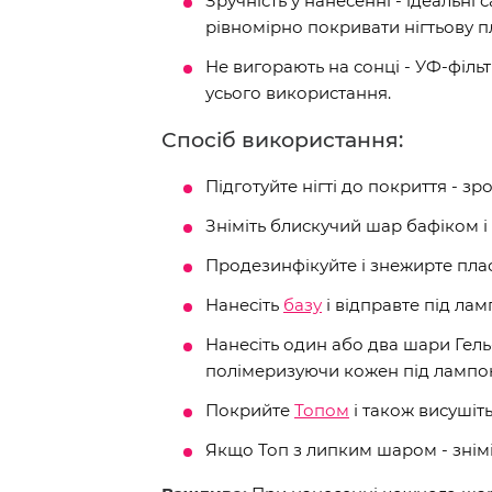
Зручність у нанесенні - ідеальн
рівномірно покривати нігтьову п
Не вигорають на сонці - УФ-філь
усього використання.
Спосіб використання:
Підготуйте нігті до покриття - зр
Зніміть блискучий шар бафіком і 
Продезинфікуйте і знежирте пла
Нанесіть
базу
і відправте під ламп
Нанесіть один або два шари Ге
полімеризуючи кожен під лампою
Покрийте
Топом
і також висушіт
Якщо Топ з липким шаром - знім