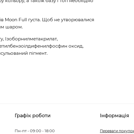
 кольору, а також базу і Топ необхідно
ів Moon Full густа. Щоб не утворювалися
им шаром.
у, Ізоборнилметакрилат,
метилбензоілдифенилфосфин оксид,
сульований пігмент.
Графік роботи
Інформація
Пн-пт - 09:00 - 18:00
Переваги покупок