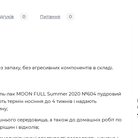
ідгуків
0
Питання
0
ез запаху, без агресивних компонентів в складі.
 Гель-лак MOON FULL Summer 2020 №604 пудровий
ть термін носіння до 4 тижнів і надають
ину;
ішнього середовища, а також до домашніх робіт по
ріщин і відколів;