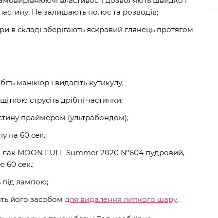
і самовирівнюючі властивості дозволяють швидко і
ластину. Не залишають полос та розводів;
три в складі зберігають яскравий глянець протягом
обіть манікюр і видаліть кутикулу;
щіткою струсіть дрібні частинки;
стину праймером (ультрабондом);
у на 60 сек.;
ль-лак MOON FULL Summer 2020 №604 пудровий,
 60 сек.;
ь під лампою;
іть його засобом
для видалення липкого шару
.