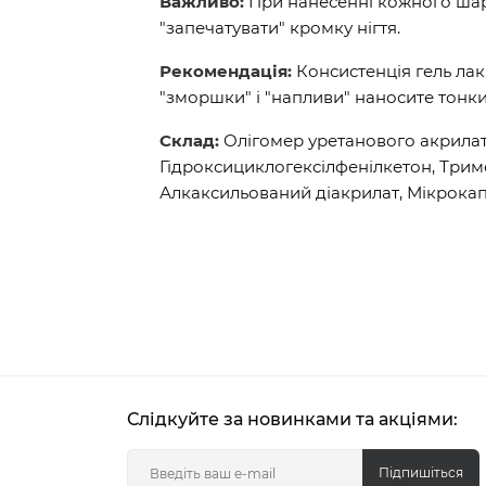
Важливо:
При нанесенні кожного шару
"запечатувати" кромку нігтя.
Рекомендація:
Консистенція гель лак
"зморшки" і "напливи" наносите тонк
Склад:
Олігомер уретанового акрилат
Гідроксициклогексілфенілкетон, Три
Алкаксильований діакрилат, Мікрокап
Слідкуйте за новинками та акціями:
Підпишіться