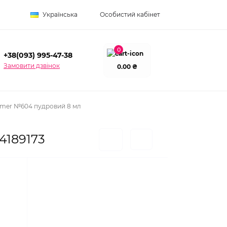
Українська
Особистий кабінет
0
+38(093) 995-47-38
Замовити дзвінок
0.00 ₴
mer №604 пудровий 8 мл
4189173