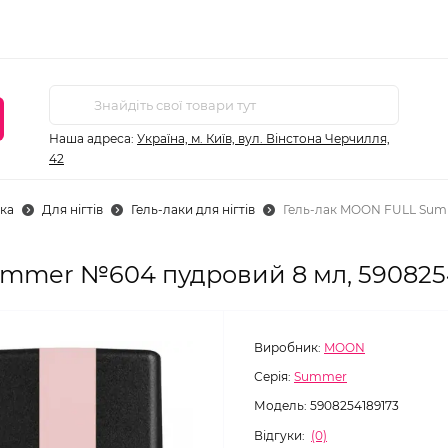
Наша адреса:
Україна, м. Київ, вул. Вінстона Черчилля,
42
ка
Для нігтів
Гель-лаки для нігтів
Гель-лак MOON FULL Sum
mmer №604 пудровий 8 мл, 590825
Виробник:
MOON
Серія:
Summer
Модель:
5908254189173
Відгуки:
(0)