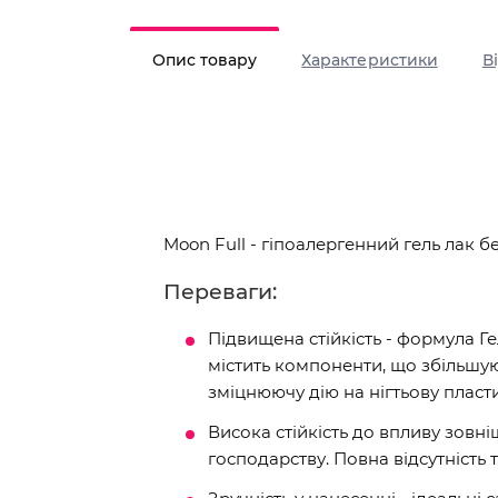
Опис товару
Характеристики
В
Moon Full - гіпоалергенний гель лак б
Переваги:
Підвищена стійкість - формула
містить компоненти, що збільшую
зміцнюючу дію на нігтьову пласт
Висока стійкість до впливу зовн
господарству. Повна відсутність т