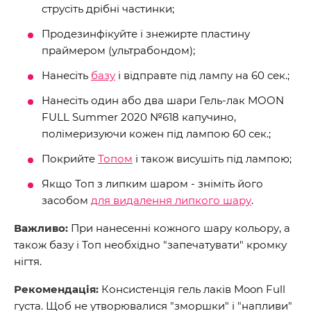
струсіть дрібні частинки;
Продезинфікуйте і знежирте пластину
праймером (ультрабондом);
Нанесіть
базу
і відправте під лампу на 60 сек.;
Нанесіть один або два шари Гель-лак MOON
FULL Summer 2020 №618 капучино,
полімеризуючи кожен під лампою 60 сек.;
Покрийте
Топом
і також висушіть під лампою;
Якщо Топ з липким шаром - зніміть його
засобом
для видалення липкого шару
.
Важливо:
При нанесенні кожного шару кольору, а
також базу і Топ необхідно "запечатувати" кромку
нігтя.
Рекомендація:
Консистенція гель лаків Moon Full
густа. Щоб не утворювалися "зморшки" і "напливи"