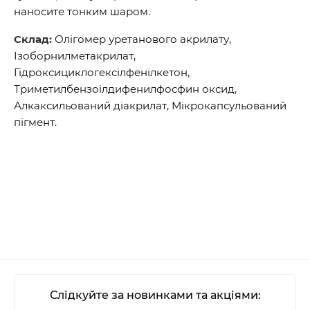
наносите тонким шаром.
Склад:
Олігомер уретанового акрилату,
Ізоборнилметакрилат,
Гідроксициклогексілфенілкетон,
Триметилбензоілдифенилфосфин оксид,
Алкаксильований діакрилат, Мікрокапсульований
пігмент.
Слідкуйте за новинками та акціями: