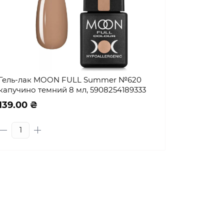
Гель-лак MOON FULL Summer №620
капучино темний 8 мл, 5908254189333
139.00 ₴