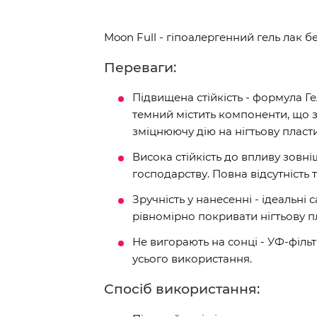
Moon Full - гіпоалергенний гель лак б
Переваги:
Підвищена стійкість - формула
темний містить компоненти, що з
зміцнюючу дію на нігтьову пласт
Висока стійкість до впливу зовн
господарству. Повна відсутність т
Зручність у нанесенні - ідеальн
рівномірно покривати нігтьову п
Не вигорають на сонці - УФ-філь
усього використання.
Спосіб використання: