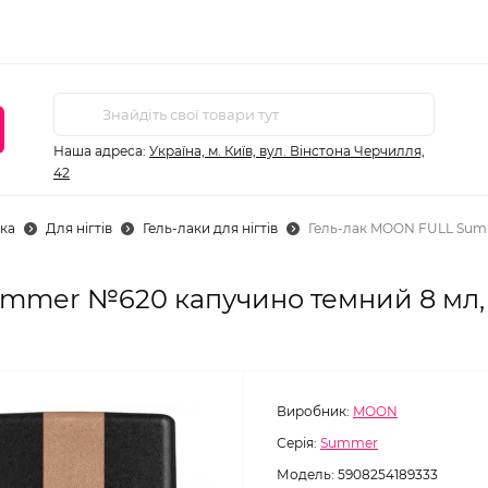
Наша адреса:
Україна, м. Київ, вул. Вінстона Черчилля,
42
ка
Для нігтів
Гель-лаки для нігтів
Гель-лак MOON FULL Sum
ummer №620 капучино темний 8 мл,
Виробник:
MOON
Серія:
Summer
Модель:
5908254189333