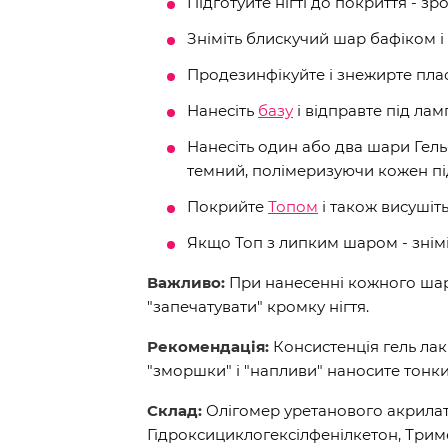
Підготуйте нігті до покриття - зр
Зніміть блискучий шар бафіком і 
Продезинфікуйте і знежирте пла
Нанесіть
базу
і відправте під ламп
Нанесіть один або два шари Ге
темний, полімеризуючи кожен під
Покрийте
Топом
і також висушіт
Якщо Топ з липким шаром - знім
Важливо:
При нанесенні кожного шару
"запечатувати" кромку нігтя.
Рекомендація:
Консистенція гель лак
"зморшки" і "напливи" наносите тонк
Склад:
Олігомер уретанового акрилат
Гідроксициклогексілфенілкетон, Три