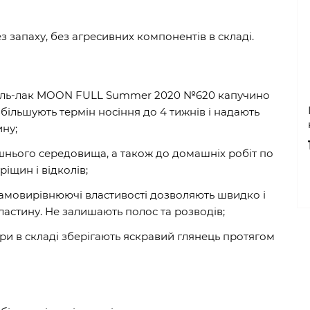
ез запаху, без агресивних компонентів в складі.
 Гель-лак MOON FULL Summer 2020 №620 капучино
більшують термін носіння до 4 тижнів і надають
ину;
ішнього середовища, а також до домашніх робіт по
ріщин і відколів;
і самовирівнюючі властивості дозволяють швидко і
ластину. Не залишають полос та розводів;
три в складі зберігають яскравий глянець протягом