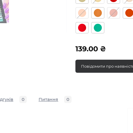
139.00 ₴
Повідомити про наявніст
ідгуків
0
Питання
0