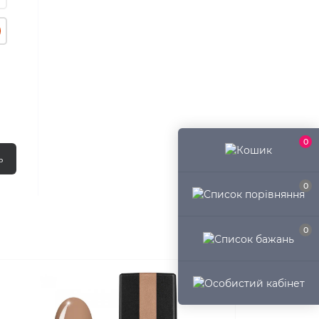
0
ь
0
0