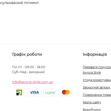
сульований пігмент.
Графік роботи
Інформація
Пн-пт - 09:00 - 18:00
Переваги покупок
Суб-Нед - вихідний
Avrora Style
Угода користувач
info@avrora-style.com.ua
Зворотній зв’язок
Повернення това
Карта сайту
Виробники