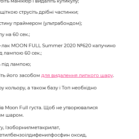
обіть манікюр і видаліть кутикулу;
щіткою струсіть дрібні частинки;
стину праймером (ультрабондом);
у на 60 сек.;
ль-лак MOON FULL Summer 2020 №620 капучино
 лампою 60 сек.;
ь під лампою;
іть його засобом
для видалення липкого шару
.
 кольору, а також базу і Топ необхідно
ів Moon Full густа. Щоб не утворювалися
им шаром.
у, Ізоборнилметакрилат,
метилбензоілдифенилфосфин оксид,