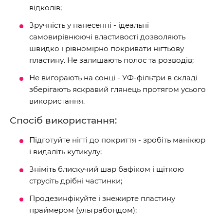
відколів;
Зручність у нанесенні - ідеальні
самовирівнюючі властивості дозволяють
швидко і рівномірно покривати нігтьову
пластину. Не залишають полос та розводів;
Не вигорають на сонці - УФ-фільтри в складі
зберігають яскравий глянець протягом усього
використання.
Спосіб використання:
Підготуйте нігті до покриття - зробіть манікюр
і видаліть кутикулу;
Зніміть блискучий шар бафіком і щіткою
струсіть дрібні частинки;
Продезинфікуйте і знежирте пластину
праймером (ультрабондом);