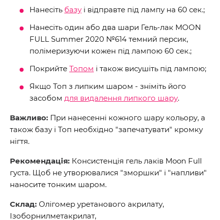
Нанесіть
базу
і відправте під лампу на 60 сек.;
Нанесіть один або два шари Гель-лак MOON
FULL Summer 2020 №614 темний персик,
полімеризуючи кожен під лампою 60 сек.;
Покрийте
Топом
і також висушіть під лампою;
Якщо Топ з липким шаром - зніміть його
засобом
для видалення липкого шару
.
Важливо:
При нанесенні кожного шару кольору, а
також базу і Топ необхідно "запечатувати" кромку
нігтя.
Рекомендація:
Консистенція гель лаків Moon Full
густа. Щоб не утворювалися "зморшки" і "напливи"
наносите тонким шаром.
Склад:
Олігомер уретанового акрилату,
Ізоборнилметакрилат,