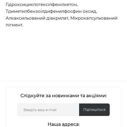
Гідроксициклогексілфенілкетон,
Триметилбензоілдифенилфосфин оксид,
Алкаксильований діакрилат, Мікрокапсульований
пігмент.
Слідкуйте за новинками та акціями:
Підпишіться
Наша адреса: