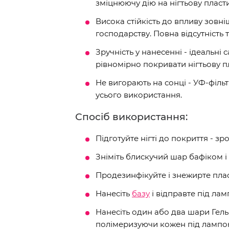
зміцнюючу дію на нігтьову пласт
Висока стійкість до впливу зовн
господарству. Повна відсутність т
Зручність у нанесенні - ідеальн
рівномірно покривати нігтьову п
Не вигорають на сонці - УФ-філь
усього використання.
Спосіб використання:
Підготуйте нігті до покриття - зр
Зніміть блискучий шар бафіком і 
Продезинфікуйте і знежирте пла
Нанесіть
базу
і відправте під ламп
Нанесіть один або два шари Гел
полімеризуючи кожен під лампою