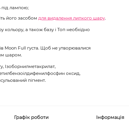
ь під лампою;
іть його засобом
для видалення липкого шару
.
 кольору, а також базу і Топ необхідно
ів Moon Full густа. Щоб не утворювалися
им шаром.
у, Ізоборнилметакрилат,
метилбензоілдифенилфосфин оксид,
сульований пігмент.
Графік роботи
Інформація