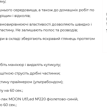
ину;
ішнього середовища, а також до домашніх робіт по
ріщин і відколів;
і самовирівнюючі властивості дозволяють швидко і
ластину. Не залишають полос та розводів;
три в складі зберігають яскравий глянець протягом
обіть манікюр і видаліть кутикулу;
щіткою струсіть дрібні частинки;
стину праймером (ультрабондом);
у на 60 сек.;
ь-лак MOON Uf/Led №220 фіолетово-синій,
 60 сек.;