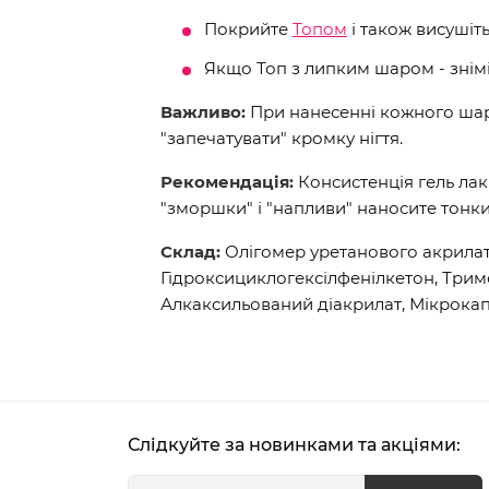
Покрийте
Топом
і також висушіт
Якщо Топ з липким шаром - знім
Важливо:
При нанесенні кожного шару
"запечатувати" кромку нігтя.
Рекомендація:
Консистенція гель лак
"зморшки" і "напливи" наносите тонк
Склад:
Олігомер уретанового акрилат
Гідроксициклогексілфенілкетон, Три
Алкаксильований діакрилат, Мікрокап
Слідкуйте за новинками та акціями: