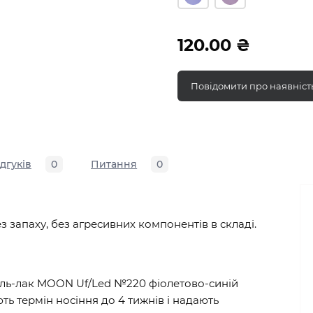
120.00 ₴
Повідомити про наявніст
ідгуків
0
Питання
0
ез запаху, без агресивних компонентів в складі.
Гель-лак MOON Uf/Led №220 фіолетово-синій
ть термін носіння до 4 тижнів і надають