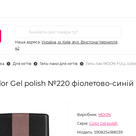
Наша адреса:
Україна, м. Київ, вул. Вінстона Черчилля,
42
ка
Для нігтів
Гель-лаки для нігтів
Гель-лак MOON FULL color
r Gel polish №220 фіолетово-синій 
Виробник:
MOON
Серія:
Color Gel polish
Модель:
5908254188039