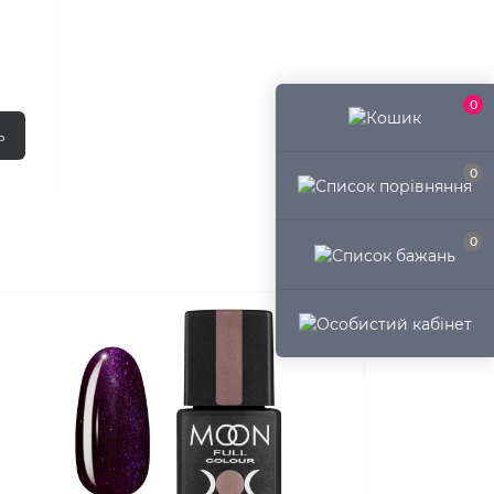
0
ь
0
0