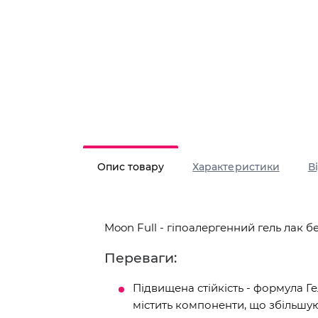
Опис товару
Характеристики
В
Moon Full - гіпоалергенний гель лак б
Переваги:
Підвищена стійкість - формула 
містить компоненти, що збільшую