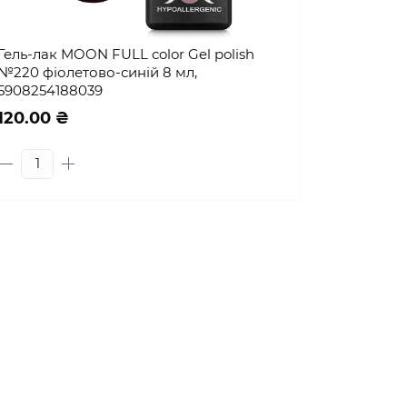
Гель-лак MOON FULL color Gel polish
№220 фіолетово-синій 8 мл,
5908254188039
120.00 ₴