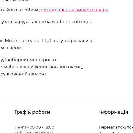
іть його засобом
для видалення липкого шару
.
 кольору, а також базу і Топ необхідно
ів Moon Full густа. Щоб не утворювалися
им шаром.
у, Ізоборнилметакрилат,
метилбензоілдифенилфосфин оксид,
сульований пігмент.
Графік роботи
Інформація
Пн-пт - 09:00 - 18:00
Переваги покупок