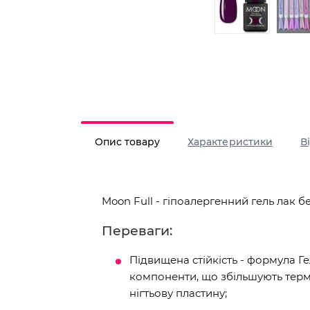
Опис товару
Характеристики
В
Moon Full - гіпоалергенний гель лак б
Переваги:
Підвищена стійкість - формула Г
компоненти, що збільшують термі
нігтьову пластину;