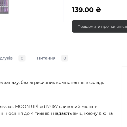
139.00 ₴
Повідомити про наявніст
ідгуків
0
Питання
0
ез запаху, без агресивних компонентів в складі.
ель-лак MOON Uf/Led №167 сливовий містить
н носіння до 4 тижнів і надають зміцнюючу дію на