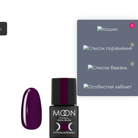
0
ь
0
0