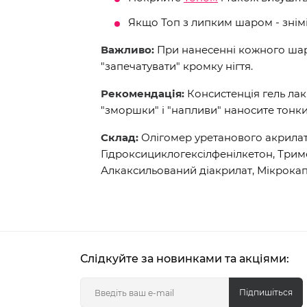
Якщо Топ з липким шаром - знім
Важливо:
При нанесенні кожного шару
"запечатувати" кромку нігтя.
Рекомендація:
Консистенція гель лак
"зморшки" і "напливи" наносите тонк
Склад:
Олігомер уретанового акрилат
Гідроксициклогексілфенілкетон, Три
Алкаксильований діакрилат, Мікрокап
Слідкуйте за новинками та акціями:
Підпишіться