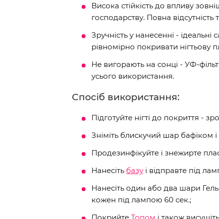
Висока стійкість до впливу зовн
господарству. Повна відсутність т
Зручність у нанесенні - ідеальн
рівномірно покривати нігтьову п
Не вигорають на сонці - УФ-філь
усього використання.
Спосіб використання:
Підготуйте нігті до покриття - зр
Зніміть блискучий шар бафіком і 
Продезинфікуйте і знежирте пла
Нанесіть
базу
і відправте під ламп
Нанесіть один або два шари Гел
кожен під лампою 60 сек.;
Покрийте
Топом
і також висушіт