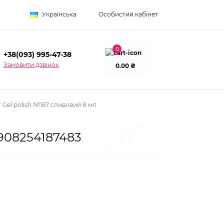
Українська
Особистий кабінет
0
+38(093) 995-47-38
Замовити дзвінок
0.00 ₴
 Gel polish №167 сливовий 8 мл
5908254187483