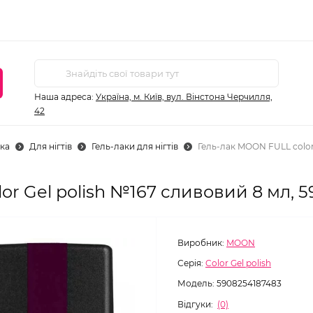
Наша адреса:
Україна, м. Київ, вул. Вінстона Черчилля,
42
ка
Для нігтів
Гель-лаки для нігтів
Гель-лак MOON FULL color
or Gel polish №167 сливовий 8 мл, 
Виробник:
MOON
Серія:
Color Gel polish
Модель:
5908254187483
Відгуки:
(0)