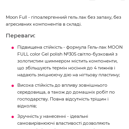
Moon Full - гіпоалергенний гель лак без запаху, без
агресивних компонентів в складі.
Переваги:
Підвищена стійкість - формула Гель-лак MOON
FULL color Gel polish №305 світло-бузковий з
золотистим шиммером містить компоненти,
що збільшують термін носіння до 4 тижнів і
надають зміцнюючу дію на нігтьову пластину;
Висока стійкість до впливу зовнішнього
середовища, а також до домашніх робіт по
господарству. Повна відсутність тріщин і
відколів;
Зручність у нанесенні - ідеальні
самовирівнюючі властивості дозволяють