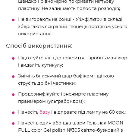
швидко і рівномірно покривати нігтьову
пластину. Не залишають полос та розводів;
Не вигорають на сонці - УФ-фільтри в складі
зберігають яскравий глянець протягом усього
використання.
Спосіб використання:
Підготуйте нігті до покриття - зробіть манікюр
і видаліть кутикулу;
Зніміть блискучий шар бафіком і щіткою
струсіть дрібні частинки;
Продезинфікуйте і знежирте пластину
праймером (ультрабондом);
Нанесіть
базу
і відправте під лампу на 60 сек.;
Нанесіть один або два шари Гель-лак MOON
FULL color Gel polish №305 світло-бузковий з