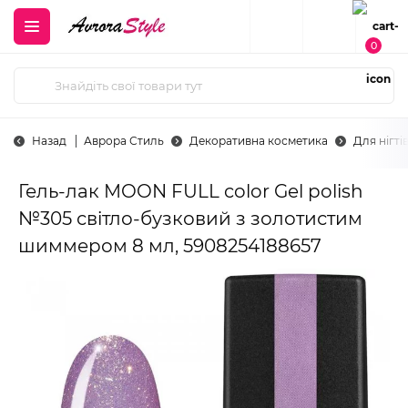
0
Назад
Аврора Стиль
Декоративна косметика
Для нігті
Гель-лак MOON FULL color Gel polish
№305 світло-бузковий з золотистим
шиммером 8 мл, 5908254188657