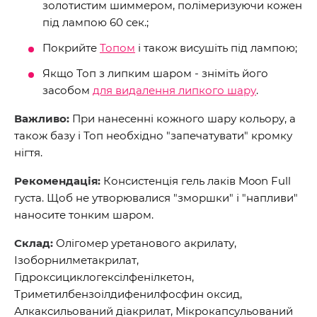
золотистим шиммером, полімеризуючи кожен
під лампою 60 сек.;
Покрийте
Топом
і також висушіть під лампою;
Якщо Топ з липким шаром - зніміть його
засобом
для видалення липкого шару
.
Важливо:
При нанесенні кожного шару кольору, а
також базу і Топ необхідно "запечатувати" кромку
нігтя.
Рекомендація:
Консистенція гель лаків Moon Full
густа. Щоб не утворювалися "зморшки" і "напливи"
наносите тонким шаром.
Склад:
Олігомер уретанового акрилату,
Ізоборнилметакрилат,
Гідроксициклогексілфенілкетон,
Триметилбензоілдифенилфосфин оксид,
Алкаксильований діакрилат, Мікрокапсульований